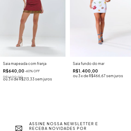
Saia fundo do mar
Saia mapeada com franja
R$1.400,00
R$640,00
-
60
% OFF
3
x
de
R$466,67
sem juros
R$1.600,00
3
x
de
R$213,33
sem juros
ASSINE NOSSA NEWSLETTER E
RECEBA NOVIDADES POR