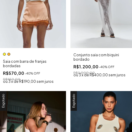
Conjunto saia com biquini
bordado
Saia com barra de franjas
bordadas
R$1.200,00
-
40
% OFF
R$570,00
R$2.000,00
-
40
% OFF
3
x
de
R$400,00
sem juros
R$950,00
3
x
de
R$190,00
sem juros
Esgotado
Esgotado