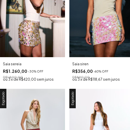
Saia siren
Saia sereia
R$356,00
R$1.260,00
-
60
% OFF
-
30
% OFF
R$890,00
R$1.800,00
3
x
de
R$118,67
sem juros
3
x
de
R$420,00
sem juros
Esgotado
Esgotado