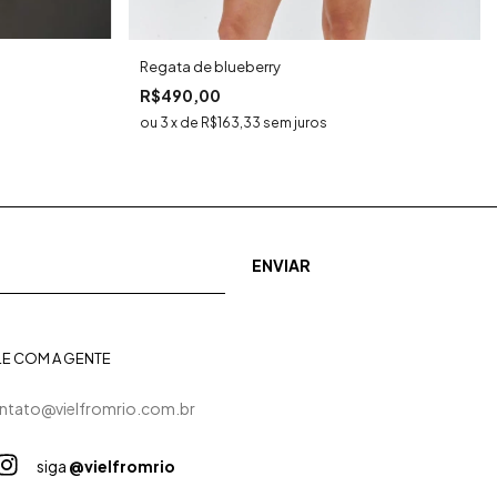
Regata de blueberry
R$490,00
3
x
de
R$163,33
sem juros
LE COM A GENTE
ntato@vielfromrio.com.br
siga
@vielfromrio