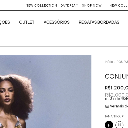
NEW COLLECTION - DAYDREAM - SHOP NOW
NEW COLLECTION -
ÇÕES
OUTLET
ACESSÓRIOS
REGATAS BORDADAS
.
Início
ROUPA
CONJUN
R$1.200,
R$2.000,
3
x de
R$4
Ver mais d
TAMANHO:
P
M
P