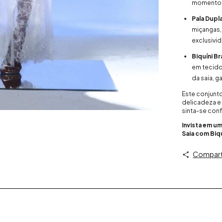
momentos 
Pala Dupl
miçangas,
exclusivid
Biquíni B
em tecido
da saia, g
Este conjunt
delicadeza e 
sinta-se conf
Invista em um
Saia com Biq
Compart