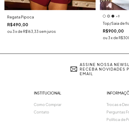
+8
Regata Pipoca
Top/Saia de f
R$490,00
R$900,00
3
x
de
R$163,33
sem juros
3
x
de
R$30
ASSINE NOSSA NEWSL
RECEBA NOVIDADES 
EMAIL
INSTITUCIONAL
INFORMAÇ
Como Comprar
Trocas e De
Contato
Perguntas F
Política de 