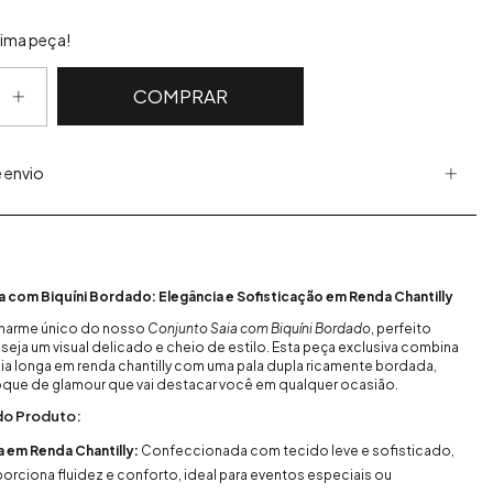
tima peça!
 envio
a com Biquíni Bordado: Elegância e Sofisticação em Renda Chantilly
harme único do nosso
Conjunto Saia com Biquíni Bordado
, perfeito
eja um visual delicado e cheio de estilo. Esta peça exclusiva combina
aia longa em renda chantilly com uma pala dupla ricamente bordada,
oque de glamour que vai destacar você em qualquer ocasião.
do Produto:
a em Renda Chantilly:
Confeccionada com tecido leve e sofisticado,
porciona fluidez e conforto, ideal para eventos especiais ou