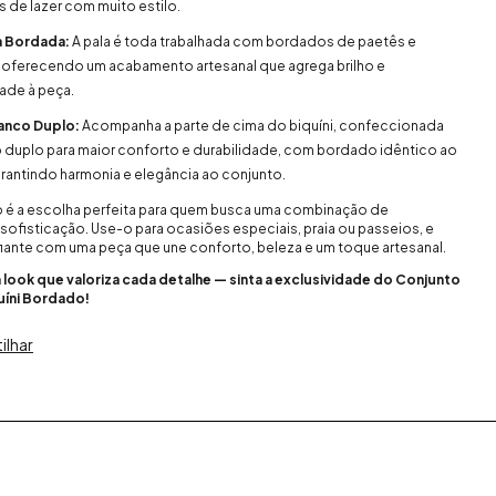
de lazer com muito estilo.
a Bordada:
A pala é toda trabalhada com bordados de paetês e
 oferecendo um acabamento artesanal que agrega brilho e
ade à peça.
ranco Duplo:
Acompanha a parte de cima do biquíni, confeccionada
 duplo para maior conforto e durabilidade, com bordado idêntico ao
arantindo harmonia e elegância ao conjunto.
o é a escolha perfeita para quem busca uma combinação de
sofisticação. Use-o para ocasiões especiais, praia ou passeios, e
iante com uma peça que une conforto, beleza e um toque artesanal.
 look que valoriza cada detalhe — sinta a exclusividade do Conjunto
uíni Bordado!
ilhar