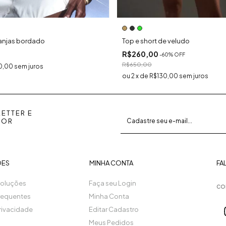
Top e short de veludo
ranjas bordado
R$260,00
-
60
% OFF
R$650,00
0,00
sem juros
2
x
de
R$130,00
sem juros
ETTER E
POR
ÕES
MINHA CONTA
FA
voluções
Faça seu Login
co
requentes
Minha Conta
Privacidade
Editar Cadastro
Meus Pedidos