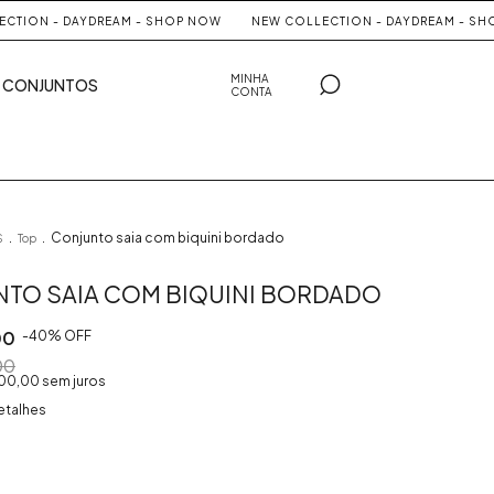
 DAYDREAM - SHOP NOW
NEW COLLECTION - DAYDREAM - SHOP NOW
MINHA
CONJUNTOS
CONTA
.
.
Conjunto saia com biquini bordado
S
Top
TO SAIA COM BIQUINI BORDADO
00
-
40
% OFF
00
00,00
sem juros
etalhes