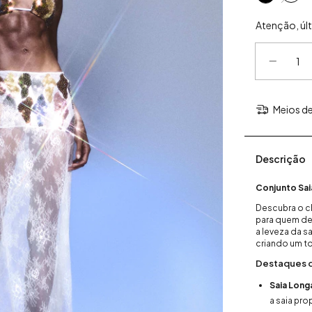
Atenção, úl
Meios de
Descrição
Conjunto Sai
Descubra o c
para quem des
a leveza da s
criando um t
Destaques 
Saia Long
a saia pro