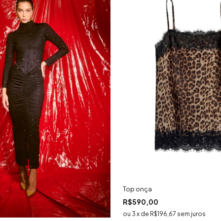
Top onça
R$590,00
3
x
de
R$196,67
sem juros