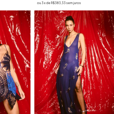
3
x
de
R$383,33
sem juros