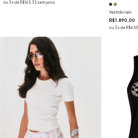
3
x
de
R$163,33
sem juros
Vestido rain
R$1.890,00
3
x
de
R$630