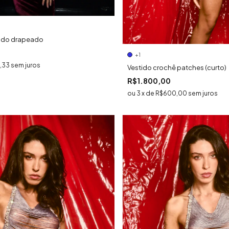
ludo drapeado
+1
,33
sem juros
Vestido crochê patches (curto)
R$1.800,00
3
x
de
R$600,00
sem juros