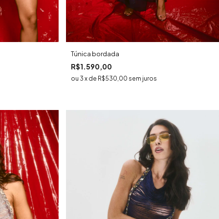
Túnica bordada
R$1.590,00
3
x
de
R$530,00
sem juros