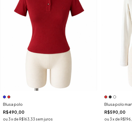
Blusa polo
Blusa polo ma
R$490,00
R$590,00
3
x
de
R$163,33
sem juros
3
x
de
R$196