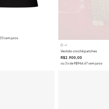
,33
sem juros
+1
Vestido crochê patches
R$2.900,00
3
x
de
R$966,67
sem juros