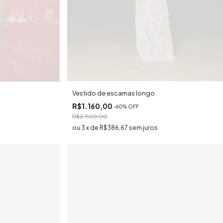
Vestido de escamas longo
R$1.160,00
-
60
% OFF
R$2.900,00
3
x
de
R$386,67
sem juros