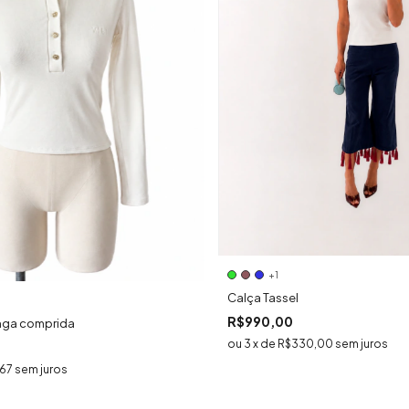
+1
Calça Tassel
R$990,00
nga comprida
3
x
de
R$330,00
sem juros
,67
sem juros