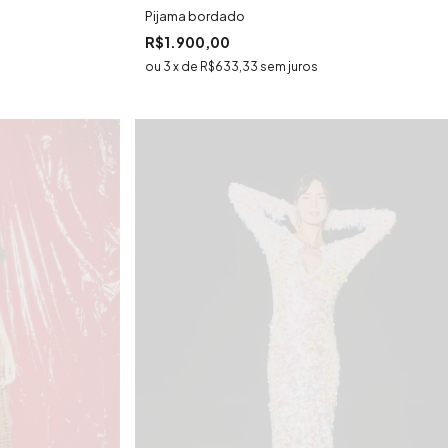
Pijama bordado
R$1.900,00
3
x
de
R$633,33
sem juros