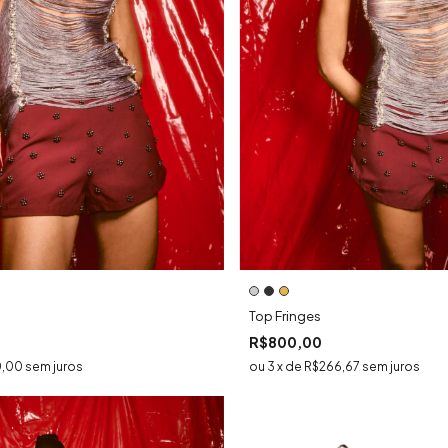
Top Fringes
R$800,00
,00
sem juros
3
x
de
R$266,67
sem juros