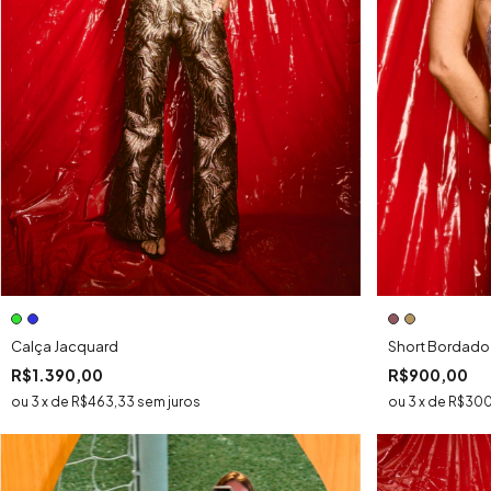
Calça Jacquard
Short Bordado
R$1.390,00
R$900,00
3
x
de
R$463,33
sem juros
3
x
de
R$300