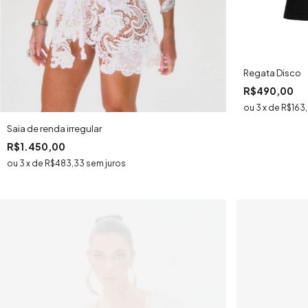
Regata Disco
R$490,00
3
x
de
R$163
Saia de renda irregular
R$1.450,00
3
x
de
R$483,33
sem juros