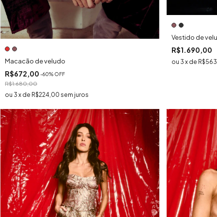
Vestido de ve
R$1.690,00
Macacão de veludo
3
x
de
R$563
R$672,00
-
60
% OFF
R$1.680,00
3
x
de
R$224,00
sem juros