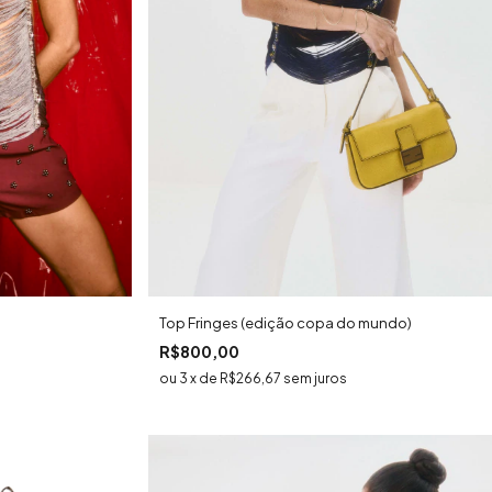
Top Fringes (edição copa do mundo)
R$800,00
3
x
de
R$266,67
sem juros